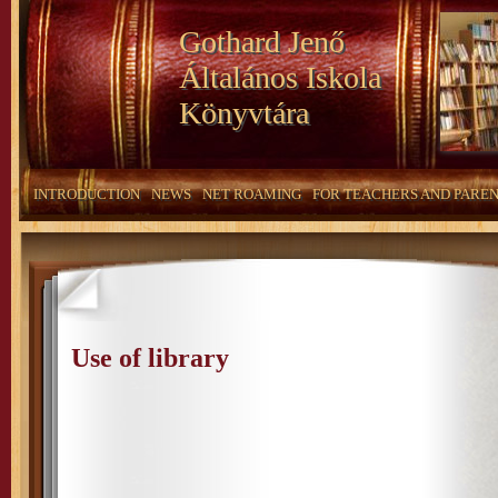
Gothard Jenő
Általános Iskola
Könyvtára
INTRODUCTION
NEWS
NET ROAMING
FOR TEACHERS AND PARE
Use of library