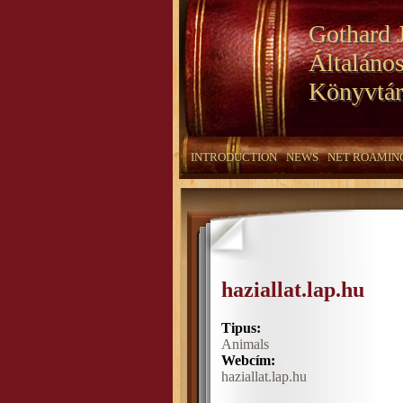
Gothard 
Általános
Könyvtár
INTRODUCTION
NEWS
NET ROAMIN
haziallat.lap.hu
Tipus:
Animals
Webcím:
haziallat.lap.hu