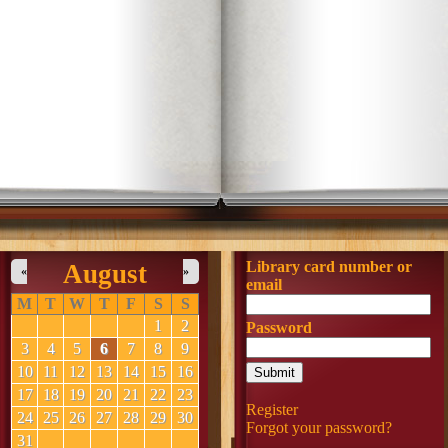
Library card number or
August
«
»
email
M
T
W
T
F
S
S
1
2
Password
3
4
5
6
7
8
9
10
11
12
13
14
15
16
17
18
19
20
21
22
23
Register
24
25
26
27
28
29
30
Forgot your password?
31