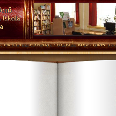
Jenő
 Iskola
a
G
FOR TEACHERS AND PARENTS
CATALOGUES
IMAGES
QUIZES
USE 