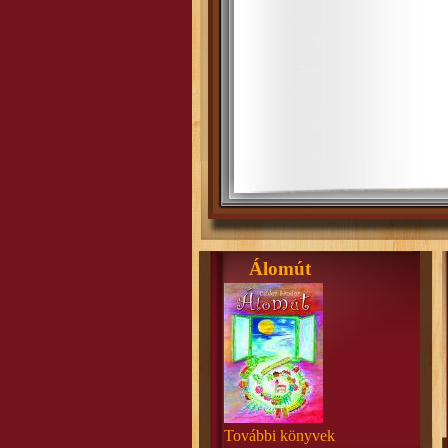
Álomút
További könyvek