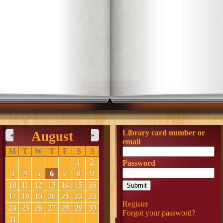
Library card number or
August
«
»
email
M
T
W
T
F
S
S
1
2
Password
3
4
5
6
7
8
9
10
11
12
13
14
15
16
17
18
19
20
21
22
23
Register
24
25
26
27
28
29
30
Forgot your password?
31