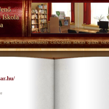
Jenő
 Iskola
a
G
FOR TEACHERS AND PARENTS
CATALOGUES
IMAGES
QUIZES
USE 
ar.hu/
ce