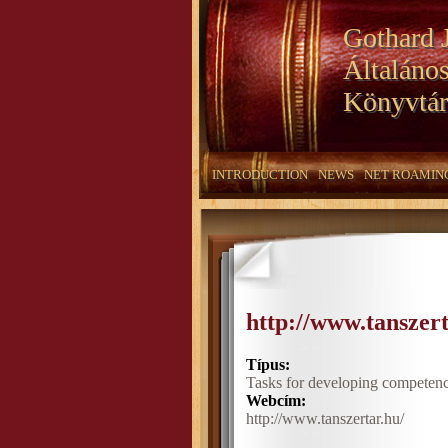
Gothard 
Általános
Könyvtár
INTRODUCTION
NEWS
NET ROAMIN
http://www.tanszert
Típus:
Tasks for developing competen
Webcím:
http://www.tanszertar.hu/