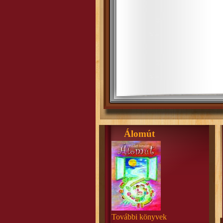
Álomút
További könyvek