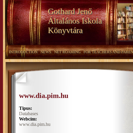
Gothard Jenő
Általános Iskola
Könyvtára
INTRODUCTION
NEWS
NET ROAMING
FOR TEACHERS AND PARE
www.dia.pim.hu
Tipus:
Databases
Webcím:
www.dia.pim.hu