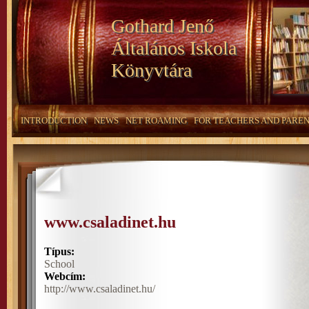
Gothard Jenő
Általános Iskola
Könyvtára
INTRODUCTION
NEWS
NET ROAMING
FOR TEACHERS AND PARE
www.csaladinet.hu
Típus:
School
Webcím:
http://www.csaladinet.hu/