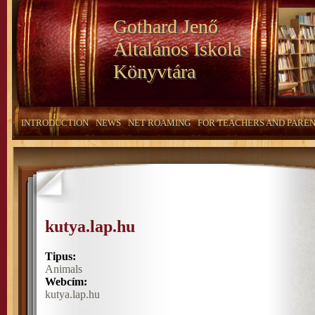
Gothard Jenő
Általános Iskola
Könyvtára
INTRODUCTION
NEWS
NET ROAMING
FOR TEACHERS AND PARE
kutya.lap.hu
Tipus:
Animals
Webcím:
kutya.lap.hu