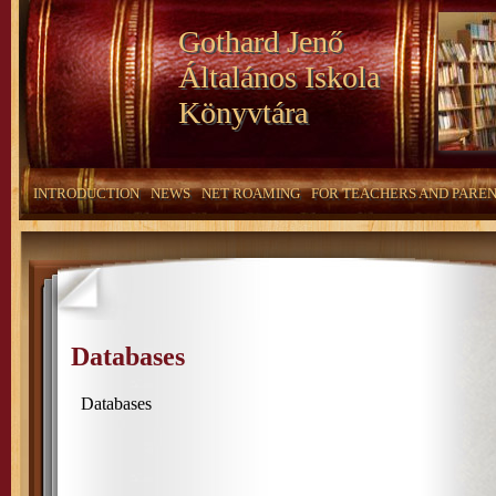
Gothard Jenő
Általános Iskola
Könyvtára
INTRODUCTION
NEWS
NET ROAMING
FOR TEACHERS AND PARE
Databases
Databases